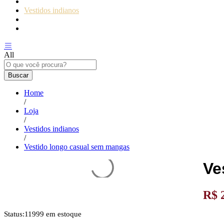
Sex shop
Vestidos indianos
Calcinha
Camisolas e Robes
All
Buscar
Home
/
Loja
/
Vestidos indianos
/
Vestido longo casual sem mangas
Ve
R$
2
Status:
11999 em estoque