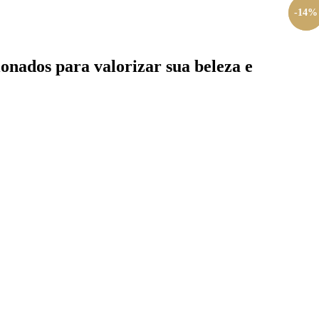
-
-
15
14
%
%
onados para valorizar sua beleza e