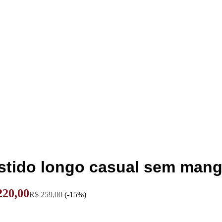
stido longo casual sem man
20,00
R$
259,00
(-15%)