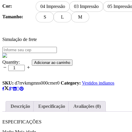
Cor:
04 Impressão
03 Impressão
05 Impressã
Tamanho:
S
L
M
Simulação de frete
Vestido
Quantity:
Adicionar ao carrinho
longo
casual
sem
mangas
SKU:
d7rrvkmgmns000crner0
Category:
Vestidos indianos
quantity
Descrição
Especificação
Avaliações (0)
ESPECIFICAÇÕES
Idade: Meia-idade