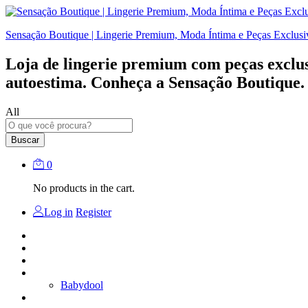
Sensação Boutique | Lingerie Premium, Moda Íntima e Peças Exclusi
Loja de lingerie premium com peças exclusi
autoestima. Conheça a Sensação Boutique.
All
Buscar
0
No products in the cart.
Log in
Register
Fantasias
Lingerie
Lingerie sensual
Linha noite
Babydool
Moda praia