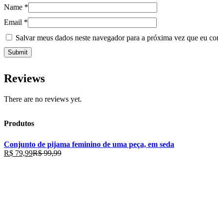
Name
*
Email
*
Salvar meus dados neste navegador para a próxima vez que eu co
Reviews
There are no reviews yet.
Produtos
Conjunto de pijama feminino de uma peça, em seda
R$
79,99
R$
99,99