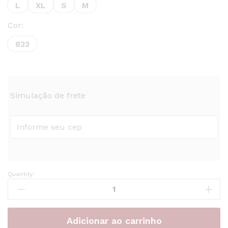
L
XL
S
M
Cor:
823
Simulação de frete
Quantity:
vestido
curto
feminino
com
Adicionar ao carrinho
alças