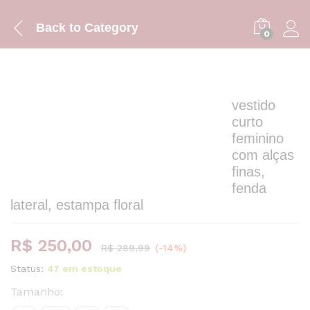
Back to
Category
0
vestido
curto
feminino
com alças
finas,
fenda
lateral, estampa floral
R$
250,00
R$
289,99
(-14%)
Status:
47 em estoque
Tamanho: