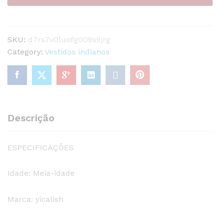
finas,
fenda
lateral,
SKU:
d7rs7v0luofg009s9jrg
estampa
Category:
Vestidos indianos
floral
quantity
Descrição
ESPECIFICAÇÕES
Idade: Meia-idade
Marca: yicalish