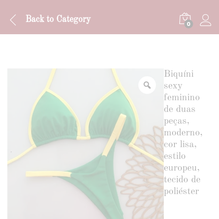
Back to
Category
0
Biquíni
sexy
feminino
de duas
peças,
moderno,
cor lisa,
estilo
europeu,
tecido de
poliéster