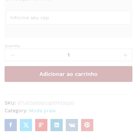
Quantity:
Biquíni
sexy
feminino
de
Adicionar ao carrinho
duas
peças,
moderno,
cor
SKU:
d7ub2a5dqtcg00fd2qq0
lisa,
Category:
Moda praia
estilo
europeu,
tecido