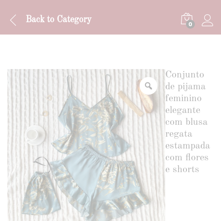
Back to
Category
0
Conjunto
de pijama
feminino
elegante
com blusa
regata
estampada
com flores
e shorts