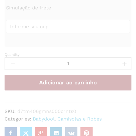
Simulação de frete
Quantity:
Conjunto
de
pijama
feminino
Adicionar ao carrinho
elegante
com
blusa
regata
SKU:
d7tm406gmns000crnts0
estampada
Categories:
Babydool
,
Camisolas e Robes
com
flores