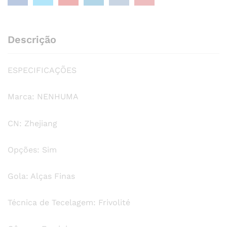
e
shorts
quantity
Descrição
ESPECIFICAÇÕES
Marca: NENHUMA
CN: Zhejiang
Opções: Sim
Gola: Alças Finas
Técnica de Tecelagem: Frivolité