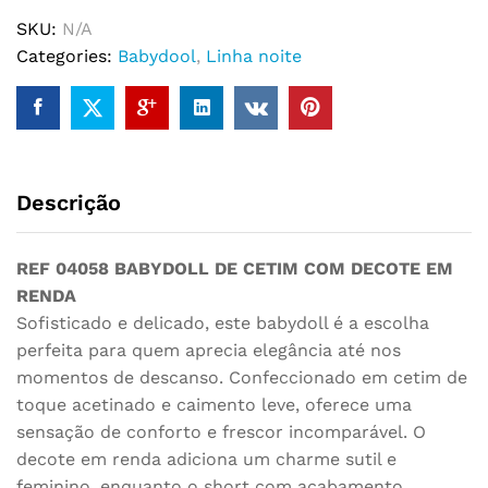
quantity
SKU:
N/A
Categories:
Babydool
,
Linha noite
Descrição
REF 04058 BABYDOLL DE CETIM COM DECOTE EM
RENDA
Sofisticado e delicado, este babydoll é a escolha
perfeita para quem aprecia elegância até nos
momentos de descanso. Confeccionado em cetim de
toque acetinado e caimento leve, oferece uma
sensação de conforto e frescor incomparável. O
decote em renda adiciona um charme sutil e
feminino, enquanto o short com acabamento