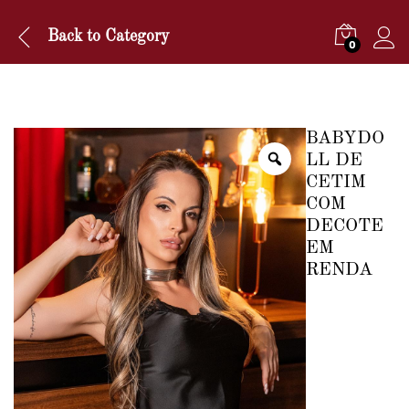
Back to
Category
0
BABYDO
LL DE
CETIM
COM
DECOTE
EM
RENDA