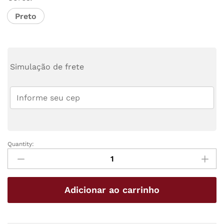
Preto
Simulação de frete
Quantity:
BABYDOLL
DE
CETIM
COM
Adicionar ao carrinho
DECOTE
EM
RENDA